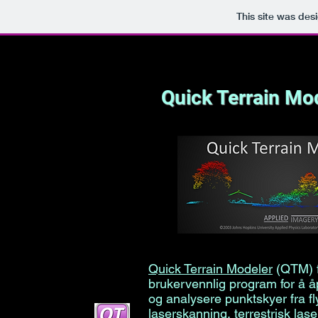
This site was des
Quick Terrain Mo
Quick Terrain Modeler
(QTM) f
brukervennlig program for å åp
og analysere punktskyer fra fl
laserskanning, terrestrisk la