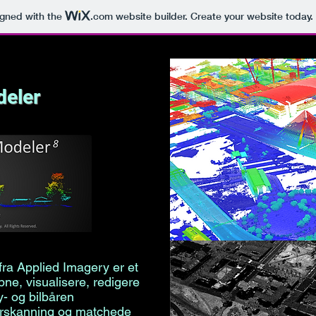
igned with the
.com
website builder. Create your website today.
deler
ra Applied Imagery er et
ne, visualisere, redigere
y- og bilbåren
serskanning og matchede