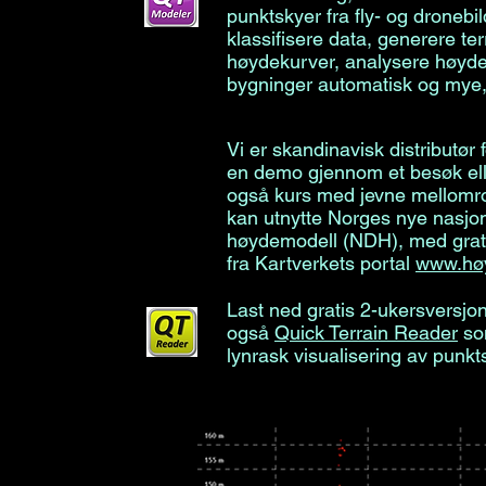
punktskyer fra fly- og dronebi
klassifisere data, generere t
høydekurver, analysere høyde
bygninger automatisk og my
Vi er skandinavisk distributør
en demo gjennom et besøk elle
også kurs med jevne mellomr
kan utnytte Norges nye nasjona
høydemodell (NDH), med grati
fra Kartverkets portal
www.hø
Last ned gratis 2-ukersversj
også
Quick Terrain Reader
so
lynrask visualisering av punkt